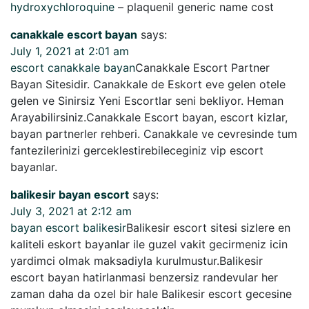
hydroxychloroquine
– plaquenil generic name cost
canakkale escort bayan
says:
July 1, 2021 at 2:01 am
escort canakkale bayan
Canakkale Escort Partner
Bayan Sitesidir. Canakkale de Eskort eve gelen otele
gelen ve Sinirsiz Yeni Escortlar seni bekliyor. Heman
Arayabilirsiniz.Canakkale Escort bayan, escort kizlar,
bayan partnerler rehberi. Canakkale ve cevresinde tum
fantezilerinizi gerceklestirebileceginiz vip escort
bayanlar.
balikesir bayan escort
says:
July 3, 2021 at 2:12 am
bayan escort balikesir
Balikesir escort sitesi sizlere en
kaliteli eskort bayanlar ile guzel vakit gecirmeniz icin
yardimci olmak maksadiyla kurulmustur.Balikesir
escort bayan hatirlanmasi benzersiz randevular her
zaman daha da ozel bir hale Balikesir escort gecesine