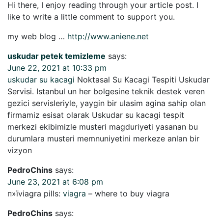
Hi there, I enjoy reading through your article post. I
like to write a little comment to support you.
my web blog …
http://www.aniene.net
uskudar petek temizleme
says:
June 22, 2021 at 10:33 pm
uskudar su kacagi
Noktasal Su Kacagi Tespiti Uskudar
Servisi. Istanbul un her bolgesine teknik destek veren
gezici servisleriyle, yaygin bir ulasim agina sahip olan
firmamiz esisat olarak Uskudar su kacagi tespit
merkezi ekibimizle musteri magduriyeti yasanan bu
durumlara musteri memnuniyetini merkeze anlan bir
vizyon
PedroChins
says:
June 23, 2021 at 6:08 pm
п»їviagra pills:
viagra
– where to buy viagra
PedroChins
says: