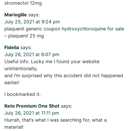
stromectol 12mg
Marioglile
says:
July 25, 2021 at 9:24 pm
plaquenil generic coupon
hydroxychloroquine for sale
– plaquenil 25 mg
Fidelia
says:
July 26, 2021 at 6:07 pm
Useful info. Lucky me I found your website
unintentionally,
and I’m surprised why this accident did not happened
earlier!
I bookmarked it.
Keto Premium One Shot
says:
July 26, 2021 at 11:11 pm
Hurrah, that’s what I was searching for, what a
material!