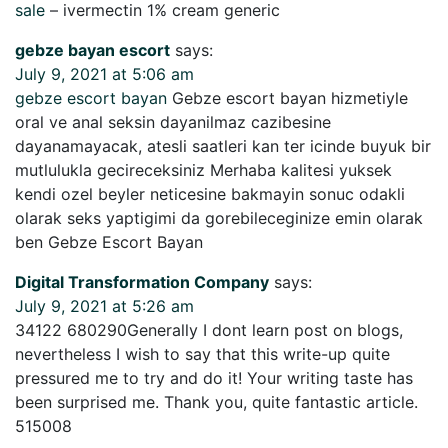
sale
– ivermectin 1% cream generic
gebze bayan escort
says:
July 9, 2021 at 5:06 am
gebze escort bayan
Gebze escort bayan hizmetiyle
oral ve anal seksin dayanilmaz cazibesine
dayanamayacak, atesli saatleri kan ter icinde buyuk bir
mutlulukla gecireceksiniz Merhaba kalitesi yuksek
kendi ozel beyler neticesine bakmayin sonuc odakli
olarak seks yaptigimi da gorebileceginize emin olarak
ben Gebze Escort Bayan
Digital Transformation Company
says:
July 9, 2021 at 5:26 am
34122 680290Generally I dont learn post on blogs,
nevertheless I wish to say that this write-up quite
pressured me to try and do it! Your writing taste has
been surprised me. Thank you, quite fantastic article.
515008