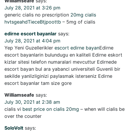
Williamseafe
says:
July 28, 2021 at 3:26 pm
generic cialis no prescription
20mg cialis
hvtsgeahdTieceBtjpoottb
– 5mg of cialis
edirne escort bayanlar
says:
July 28, 2021 at 4:04 pm
Yep Yeni Guzellerikler
escort edirne bayan
Edirne
escort bayanlarin bulundugu en kaliteli Edirne eskort
kizlar sitesi telefon numaralari mevcuttur Edirnede
escort bayan bul ara yabanci universiteli Guvenli bir
sekilde yanlizliginizi paylasmak isterseniz Edirne
escort bayanlar tam size gore
Williamseafe
says:
July 30, 2021 at 2:38 am
cialis vi
best price on cialis 20mg
– when will cialis be
over the counter
SoloVolt
says: