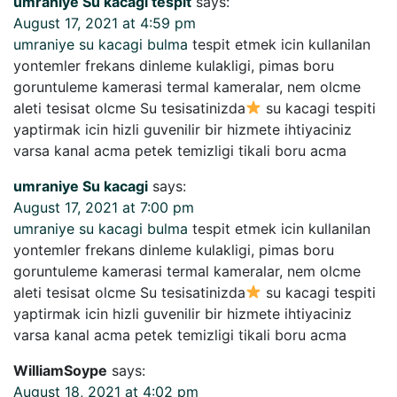
umraniye Su kacagi tespit
says:
August 17, 2021 at 4:59 pm
umraniye su kacagi bulma
tespit etmek icin kullanilan
yontemler frekans dinleme kulakligi, pimas boru
goruntuleme kamerasi termal kameralar, nem olcme
aleti tesisat olcme Su tesisatinizda
su kacagi tespiti
yaptirmak icin hizli guvenilir bir hizmete ihtiyaciniz
varsa kanal acma petek temizligi tikali boru acma
umraniye Su kacagi
says:
August 17, 2021 at 7:00 pm
umraniye su kacagi bulma
tespit etmek icin kullanilan
yontemler frekans dinleme kulakligi, pimas boru
goruntuleme kamerasi termal kameralar, nem olcme
aleti tesisat olcme Su tesisatinizda
su kacagi tespiti
yaptirmak icin hizli guvenilir bir hizmete ihtiyaciniz
varsa kanal acma petek temizligi tikali boru acma
WilliamSoype
says:
August 18, 2021 at 4:02 pm