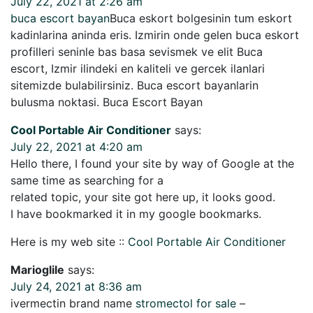
July 22, 2021 at 2:26 am
buca escort bayan
Buca eskort bolgesinin tum eskort
kadinlarina aninda eris. Izmirin onde gelen buca eskort
profilleri seninle bas basa sevismek ve elit Buca
escort, Izmir ilindeki en kaliteli ve gercek ilanlari
sitemizde bulabilirsiniz. Buca escort bayanlarin
bulusma noktasi. Buca Escort Bayan
Cool Portable Air Conditioner
says:
July 22, 2021 at 4:20 am
Hello there, I found your site by way of Google at the
same time as searching for a
related topic, your site got here up, it looks good.
I have bookmarked it in my google bookmarks.
Here is my web site ::
Cool Portable Air Conditioner
Marioglile
says:
July 24, 2021 at 8:36 am
ivermectin brand name
stromectol for sale
–