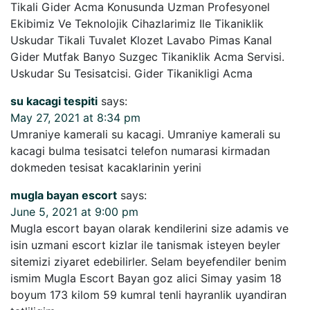
Tikali Gider Acma Konusunda Uzman Profesyonel
Ekibimiz Ve Teknolojik Cihazlarimiz Ile Tikaniklik
Uskudar Tikali Tuvalet Klozet Lavabo Pimas Kanal
Gider Mutfak Banyo Suzgec Tikaniklik Acma Servisi.
Uskudar Su Tesisatcisi. Gider Tikanikligi Acma
su kacagi tespiti
says:
May 27, 2021 at 8:34 pm
Umraniye kamerali su kacagi. Umraniye kamerali su
kacagi bulma tesisatci telefon numarasi kirmadan
dokmeden tesisat kacaklarinin yerini
mugla bayan escort
says:
June 5, 2021 at 9:00 pm
Mugla escort bayan olarak kendilerini size adamis ve
isin uzmani escort kizlar ile tanismak isteyen beyler
sitemizi ziyaret edebilirler. Selam beyefendiler benim
ismim Mugla Escort Bayan goz alici Simay yasim 18
boyum 173 kilom 59 kumral tenli hayranlik uyandiran