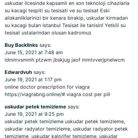
uskudar ilcesinde kapsamli en son teknoloji cihazlarla
su kacagi tespiti su tesisati ve su tesisat Eski
aliskanliklarinizi bir kenara birakip, uskudar kirmadan
su kacagi bulan Istanbul Tesisat ile tanisin! Yetkili su
tesisat ustalarindan olusan kadromuz
Buy Backlinks
says:
June 15, 2021 at 7:48 am
ldmmvsmmh ptzwm jbskjug jaof mmtvverjpnelwcm
Edwardvuh
says:
June 19, 2021 at 1:17 pm
online doctor prescription for viagra
https://viagrabng.online/#
viagra cost per pill
uskudar petek temizleme
says:
June 19, 2021 at 9:25 pm
uskudar petek temizleme
uskudar petek temizleme,
uskudar radyator temizleme, uskudar radyator petek
temizleme, uskudar kalorifer temizleme, uskudar