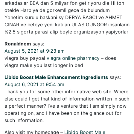
arkadaslar BEA dan 5 milyar fon getiriyoru die Hilton
otelde Harbiye de gorkemli gece de bulundum
Yonetim kurulu baskani sy DERYA BAGCI ve AHMET
CINAR ve ceteye yeni katilan ULAS GUNGOR insanlarin
%2,5 sigorta parasi alip boyle organizasyon yapiyorlar
Ronaldnem
says:
August 5, 2021 at 9:23 am
viagra buy payoal
viagra online pharmacy
– does
viagra make you last longer in bed
Libido Boost Male Enhancement Ingredients
says:
August 6, 2021 at 9:54 am
Thank you for some other informative web site. Where
else could I get that kind of information written in such
a perfect manner? I’ve a venture that I am simply now
operating on, and I have been on the glance out for
such information.
Also visit my homepage –
Libido Boost Male